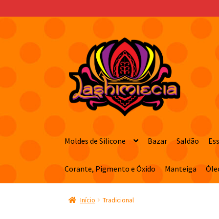
Pular
Pular
para
para
navegação
o
conteúdo
Moldes de Silicone
Bazar
Saldão
Es
Corante, Pigmento e Óxido
Manteiga
Óle
Início
Tradicional