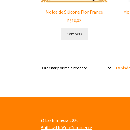
Molde de Silicone Flor France
Mol
R$
16,02
Comprar
Exibind
© Lashimiecia 2026
Built with WooCommerce
.