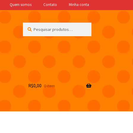
Quem somos
Contato
Minha conta
Pesquisar
Pesquisar
por:
R$
0,00
0 item