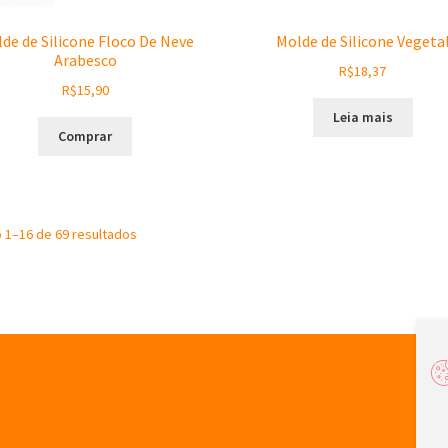
de de Silicone Floco De Neve
Molde de Silicone Vegeta
Arabesco
R$
18,37
R$
15,90
Leia mais
Comprar
Sorted
o 1–16 de 69 resultados
by
latest