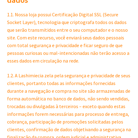
dados
1.1. Nossa loja possui Certificação Digital SSL (Secure
Frascos
Socket Layer), tecnologia que criptografa todos os dados
que serão transmitidos entre o seu computador e o nosso
Extratos
site. Com este recurso, você enviará seus dados pessoais
com total segurança e privacidade e ficar seguro de que
Matéria Prima
pessoas curiosas ou mal-intencionadas não terão acesso a
esses dados em circulação na rede.
Corante, Pigmento e Óxido
1.2. A Lashimiecia zela pela segurança e privacidade de seus
Manteiga
clientes, portanto todas as informações fornecidas
durante a navegação e compra no site são armazenadas de
Óleos
forma automática no banco de dados, não sendo vendidas,
trocadas ou divulgadas à terceiros – exceto quando estas
Insumos para Vela
informações forem necessárias para processo de entrega,
cobrança, participação de promoções solicitadas pelos
clientes, confirmação de dados objetivando a segurança na
finalização da compra, ordem judicial e administrativa.