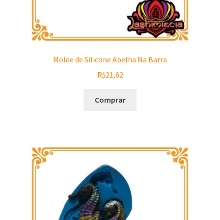
Matéria Prima
Corante, Pigmento e Óxido
Manteiga
Molde de Silicone Abelha Na Barra
R$
21,62
Óleos
Comprar
Insumos para Vela