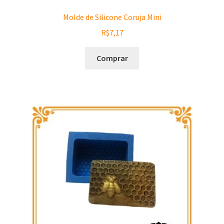
Países
Molde de Silicone Coruja Mini
R$
7,17
Datas Comemorativas
Comprar
Bazar
Saldão
Essências
Bases
Frascos
Extratos