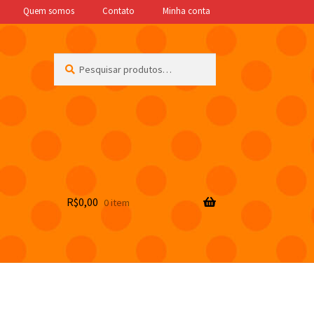
Quem somos
Contato
Minha conta
Pesquisar
Pesquisar
por:
R$
0,00
0 item