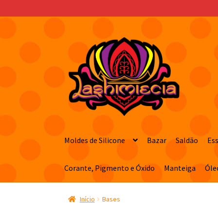
Pular
Pular
para
para
navegação
o
conteúdo
Moldes de Silicone
Bazar
Saldão
Es
Corante, Pigmento e Óxido
Manteiga
Óle
Início
Bases