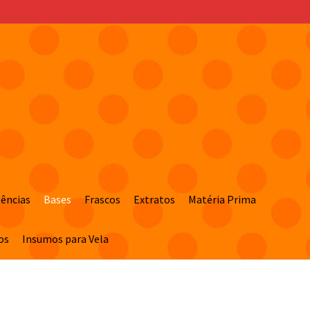
sências
Bases
Frascos
Extratos
Matéria Prima
os
Insumos para Vela