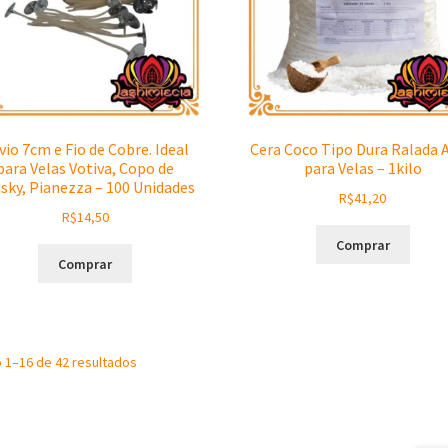
vio 7cm e Fio de Cobre. Ideal
Cera Coco Tipo Dura Ralada A
para Velas Votiva, Copo de
para Velas – 1kilo
sky, Pianezza – 100 Unidades
R$
41,20
R$
14,50
Comprar
Comprar
Sorted
o 1–16 de 42 resultados
by
latest