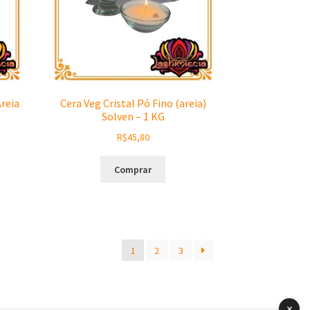
reia
Cera Veg Cristal Pó Fino (areia)
Solven – 1 KG
R$
45,80
Comprar
1
2
3