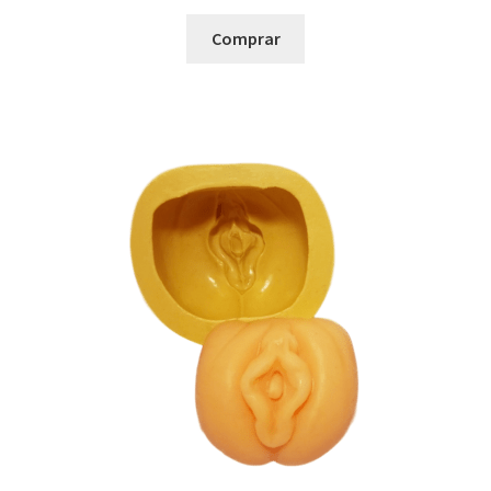
Países
Comprar
Datas Comemorativas
Bazar
Saldão
Essências
Bases
Frascos
Extratos