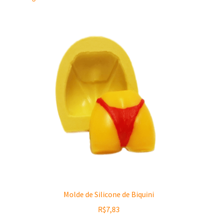
by
latest
Frutas e Gourmet
Feminino e Masculino
Animais e Mar
Floral
Casamento e Coração
Tradicional
SexShop
Molde de Silicone de Biquini
Orgonite
R$
7,83