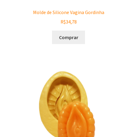
Matéria Prima
Molde de Silicone Vagina Gordinha
Corante, Pigmento e Óxido
R$
34,78
Manteiga
Comprar
Óleos
Insumos para Vela