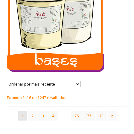
Sorted
Exibindo 1–16 de 1247 resultados
by
latest
1
2
3
4
…
76
77
78