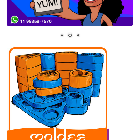
Frascos
Extratos
Matéria Prima
Corante, Pigmento e Óxido
Manteiga
Óleos
Insumos para Vela