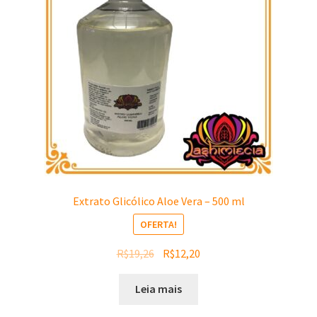
Extrato Glicólico Aloe Vera – 500 ml
OFERTA!
O
O
R$
19,26
R$
12,20
preço
preço
original
atual
Leia mais
era:
é: