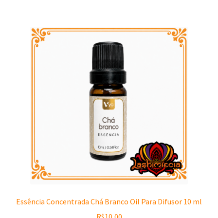
R$19,26.
R$12,20.
Essência Concentrada Chá Branco Oil Para Difusor 10 ml
R$
10,00