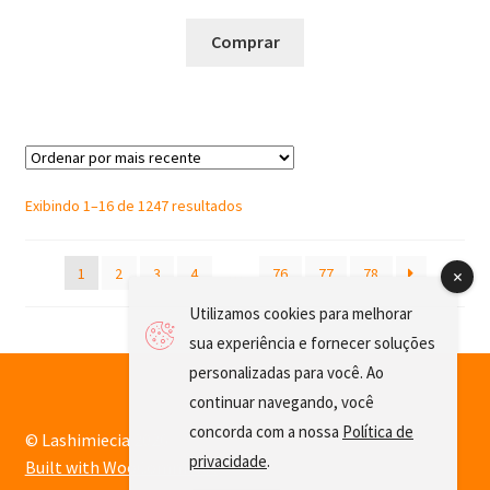
Comprar
Sorted
Exibindo 1–16 de 1247 resultados
by
latest
1
2
3
4
…
76
77
78
Utilizamos cookies para melhorar
sua experiência e fornecer soluções
personalizadas para você. Ao
continuar navegando, você
concorda com a nossa
Política de
© Lashimiecia 2026
privacidade
.
Built with WooCommerce
.