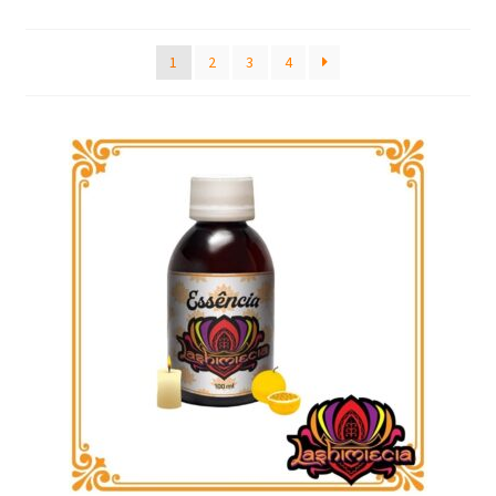
by
latest
Frascos
1
2
3
4
Extratos
Matéria Prima
Corante, Pigmento e Óxido
Manteiga
Óleos
Insumos para Vela