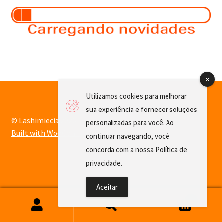
Frascos
Extratos
Matéria Prima
Utilizamos cookies para melhorar
Corante, Pigmento e Óxido
sua experiência e fornecer soluções
© Lashimiecia 2026
personalizadas para você. Ao
Manteiga
Built with WooCommerce
.
continuar navegando, você
concorda com a nossa
Política de
Óleos
privacidade
.
Insumos para Vela
Aceitar
0
Pesquisar
Pesquisar