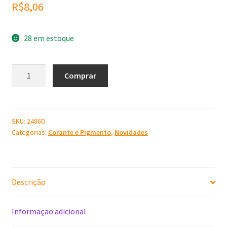
R$
8,06
28 em estoque
Corante
Comprar
Cosmético
Verde
-
100
SKU:
24860
Categorias:
Corante e Pigmento
,
Novidades
ml
quantidade
Descrição
Informação adicional