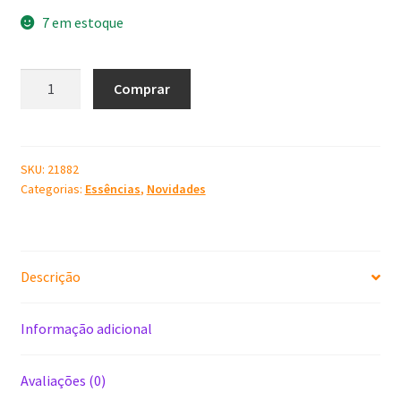
7 em estoque
Essência
Comprar
Coco
100
ml
quantidade
SKU:
21882
Categorias:
Essências
,
Novidades
Descrição
Informação adicional
Avaliações (0)