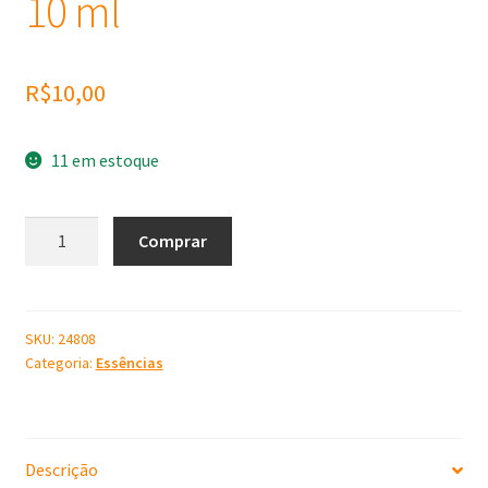
10 ml
R$
10,00
11 em estoque
Essência
Comprar
Concentrada
Apple
Spice
Oil
SKU:
24808
Categoria:
Essências
Para
Vela
10
ml
Descrição
quantidade