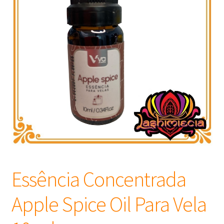
Frascos
Extratos
Matéria Prima
Corante, Pigmento e Óxido
Manteiga
Óleos
Essência Concentrada
Insumos para Vela
Apple Spice Oil Para Vela