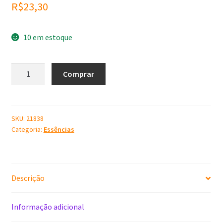
R$
23,30
10 em estoque
Essência
Comprar
Cravo
e
Canela
100
SKU:
21838
Categoria:
Essências
ml
quantidade
Descrição
Informação adicional