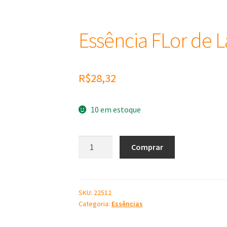
Essência FLor de L
R$
28,32
10 em estoque
Essência
Comprar
FLor
de
Laranjeira
100
SKU:
22512
Categoria:
Essências
ml
quantidade