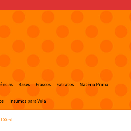
sências
Bases
Frascos
Extratos
Matéria Prima
os
Insumos para Vela
 100 ml