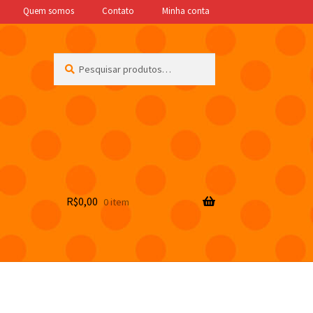
Quem somos
Contato
Minha conta
Pesquisar
Pesquisar
por:
R$
0,00
0 item