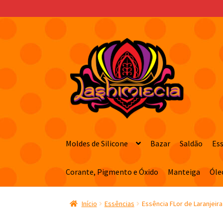
Pular
Pular
para
para
navegação
o
conteúdo
Moldes de Silicone
Bazar
Saldão
Es
Corante, Pigmento e Óxido
Manteiga
Óle
Início
Essências
Essência FLor de Laranjeira