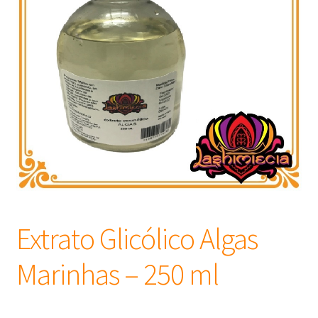
Frascos
Extratos
Matéria Prima
Corante, Pigmento e Óxido
Manteiga
Óleos
Extrato Glicólico Algas
Insumos para Vela
Marinhas – 250 ml