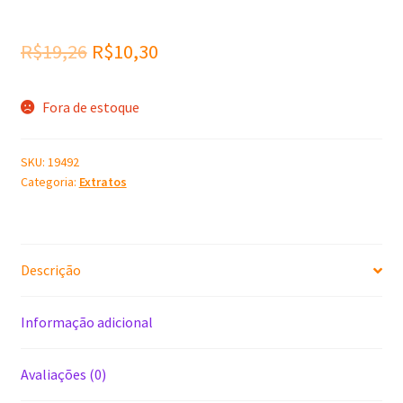
O
O
R$
19,26
R$
10,30
preço
preço
Fora de estoque
original
atual
era:
é:
SKU:
19492
R$19,26.
R$10,30.
Categoria:
Extratos
Descrição
Informação adicional
Avaliações (0)