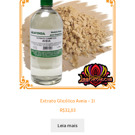
Extrato Glicólico Aveia – 1l
R$
32,03
Leia mais