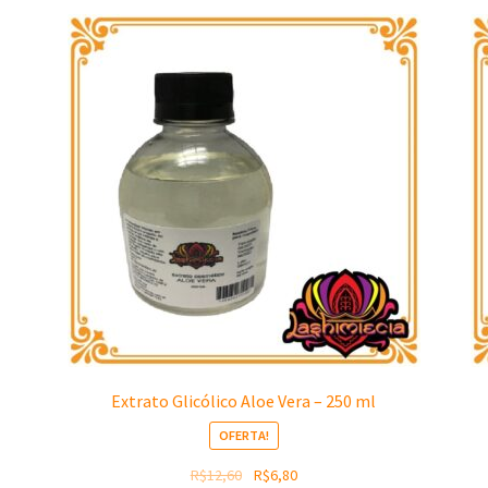
Extrato Glicólico Aloe Vera – 250 ml
OFERTA!
O
O
R$
12,60
R$
6,80