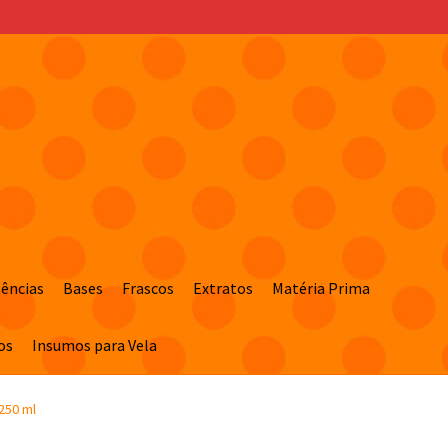
sências
Bases
Frascos
Extratos
Matéria Prima
os
Insumos para Vela
250 ml