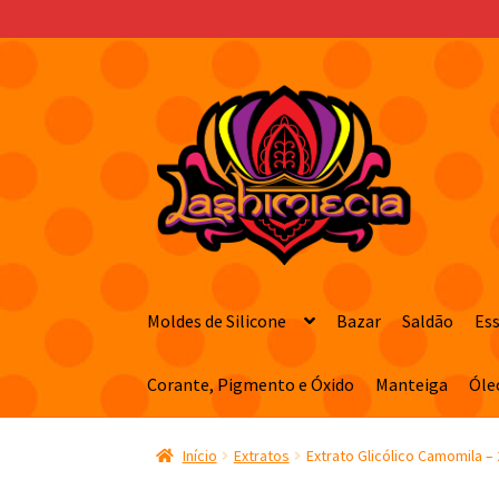
Pular
Pular
para
para
navegação
o
conteúdo
Moldes de Silicone
Bazar
Saldão
Es
Corante, Pigmento e Óxido
Manteiga
Óle
Início
Extratos
Extrato Glicólico Camomila – 