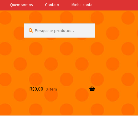
Quem somos
Contato
Minha conta
Pesquisar
Pesquisar
por:
R$
0,00
0 item