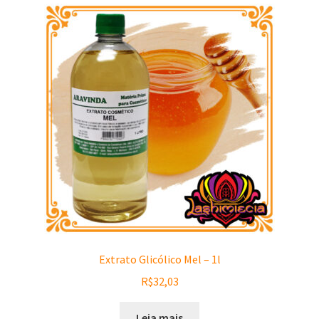
Extrato Glicólico Mel – 1l
R$
32,03
Leia mais