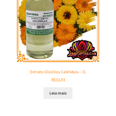
Extrato Glicólico Calêndula – 1L
R$
32,03
Leia mais