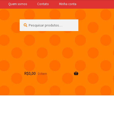
Quem somos
Contato
Minha conta
Pesquisar
Pesquisar
por:
R$
0,00
0 item