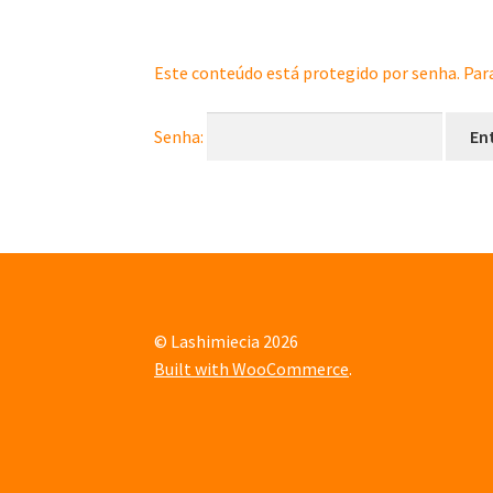
Este conteúdo está protegido por senha. Para 
Senha:
© Lashimiecia 2026
Built with WooCommerce
.