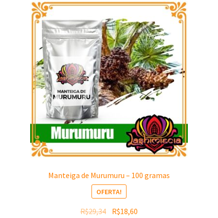
Manteiga de Murumuru – 100 gramas
OFERTA!
O
O
R$
29,34
R$
18,60