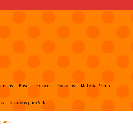
sências
Bases
Frascos
Extratos
Matéria Prima
os
Insumos para Vela
 gramas