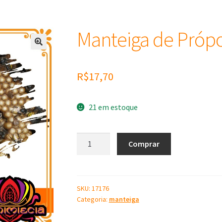
Manteiga de Própo
R$
17,70
21 em estoque
Manteiga
Comprar
de
Própolis
-
100
SKU:
17176
Categoria:
manteiga
gramas
quantidade