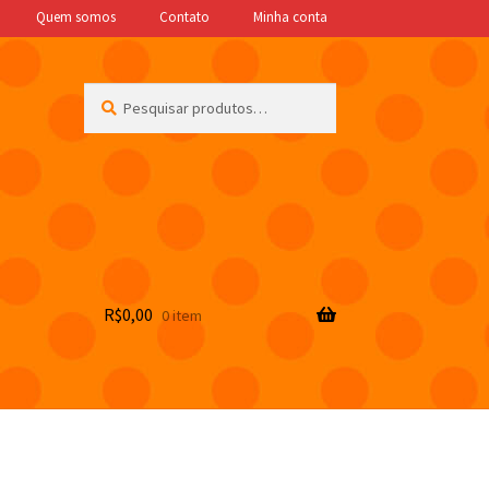
Quem somos
Contato
Minha conta
Pesquisar
Pesquisar
por:
R$
0,00
0 item