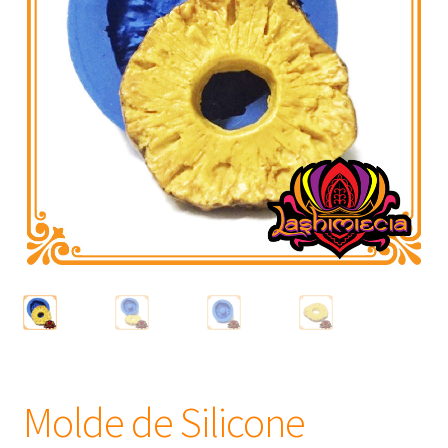
Frascos
Extratos
Matéria Prima
Corante, Pigmento e Óxido
Manteiga
Óleos
Insumos para Vela
Molde de Silicone