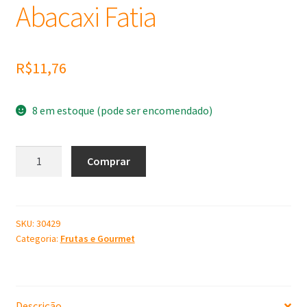
Abacaxi Fatia
R$
11,76
8 em estoque (pode ser encomendado)
Molde
Comprar
de
Silicone
Abacaxi
Fatia
SKU:
30429
Categoria:
Frutas e Gourmet
quantidade
Descrição