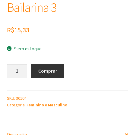
Bailarina 3
R$
15,33
9 em estoque
Molde
Comprar
de
Silicone
Bailarina
3
SKU:
30104
Categoria:
Feminino e Masculino
quantidade
Descrição