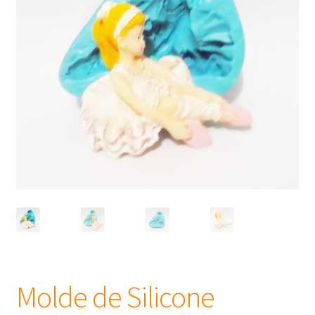
Frascos
Extratos
Matéria Prima
Corante, Pigmento e Óxido
Manteiga
Óleos
Insumos para Vela
Molde de Silicone