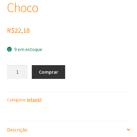
Choco
R$
22,18
9 em estoque
Molde
Comprar
de
Silicone
Barra
Choco
Categoria:
Infantil
quantidade
Descrição