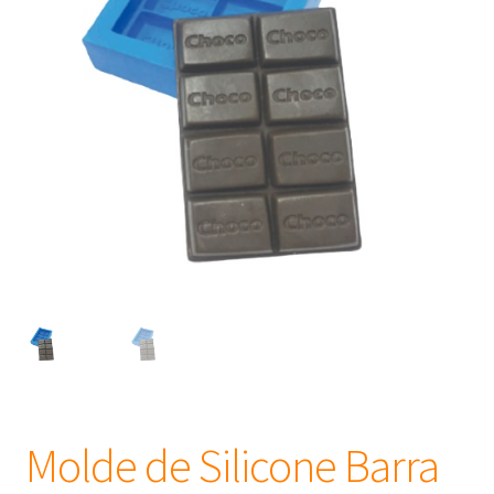
Frascos
Extratos
Matéria Prima
Corante, Pigmento e Óxido
Manteiga
Óleos
Insumos para Vela
Molde de Silicone Barra