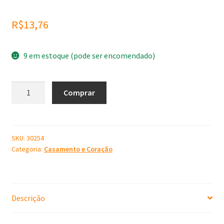
R$
13,76
9 em estoque (pode ser encomendado)
Molde
Comprar
de
Silicone
Bodas
quantidade
SKU:
30254
Categoria:
Casamento e Coração
Descrição