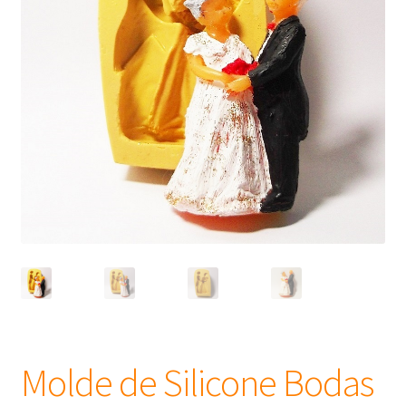
Frascos
Extratos
Matéria Prima
Corante, Pigmento e Óxido
Manteiga
Óleos
Insumos para Vela
Molde de Silicone Bodas