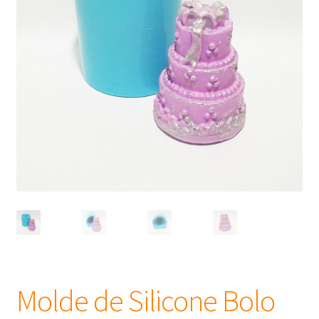
Frascos
Extratos
Matéria Prima
Corante, Pigmento e Óxido
Manteiga
Óleos
Insumos para Vela
Molde de Silicone Bolo