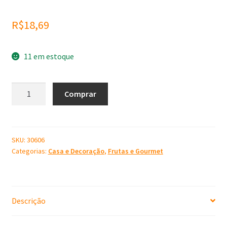
R$
18,69
11 em estoque
Molde
Comprar
de
Silicone
Bolo
quantidade
SKU:
30606
Categorias:
Casa e Decoração
,
Frutas e Gourmet
Descrição