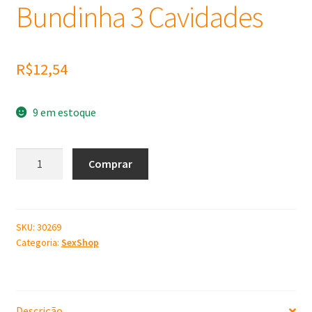
Bundinha 3 Cavidades
R$
12,54
9 em estoque
Molde
Comprar
de
Silicone
Bundinha
3
SKU:
30269
Categoria:
SexShop
Cavidades
quantidade
Descrição