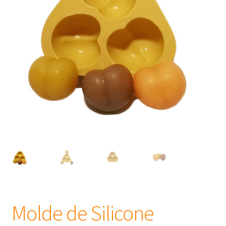
Frascos
Extratos
Matéria Prima
Corante, Pigmento e Óxido
Manteiga
Óleos
Insumos para Vela
Molde de Silicone