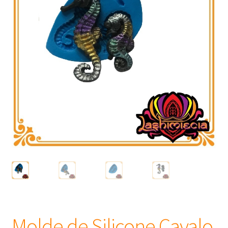
Frascos
Extratos
Matéria Prima
Corante, Pigmento e Óxido
Manteiga
Óleos
Insumos para Vela
Molde de Silicone Cavalo