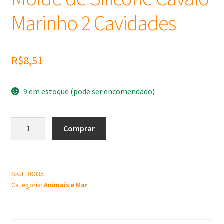
Marinho 2 Cavidades
R$
8,51
9 em estoque (pode ser encomendado)
Molde
Comprar
de
Silicone
Cavalo
Marinho
SKU:
30035
Categoria:
Animais e Mar
2
Cavidades
quantidade