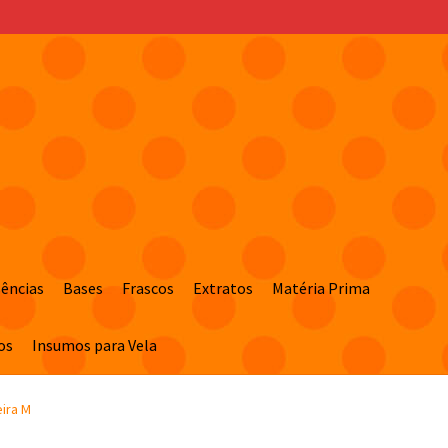
sências
Bases
Frascos
Extratos
Matéria Prima
os
Insumos para Vela
ira M