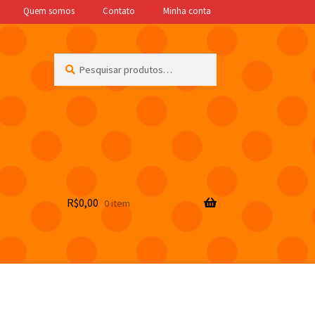
Quem somos
Contato
Minha conta
Pesquisar
Pesquisar
por:
R$
0,00
0 item