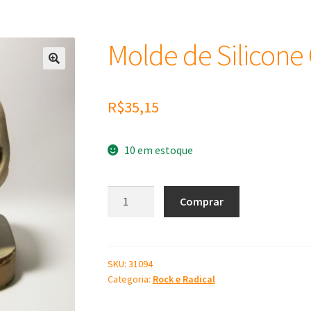
Molde de Silicone
R$
35,15
10 em estoque
Molde
Comprar
de
Silicone
Caveira
M
SKU:
31094
Categoria:
Rock e Radical
quantidade