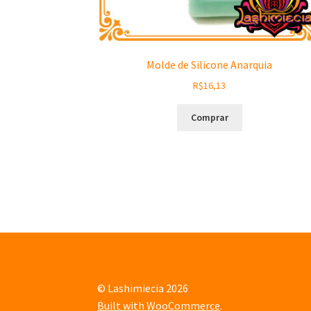
Molde de Silicone Anarquia
R$
16,13
Comprar
© Lashimiecia 2026
Built with WooCommerce
.