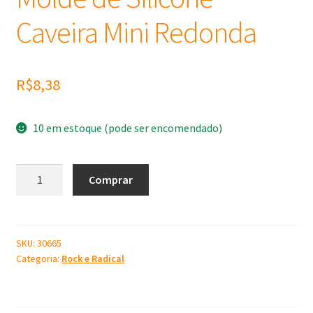
Caveira Mini Redonda
R$
8,38
10 em estoque (pode ser encomendado)
Molde
Comprar
de
Silicone
Caveira
Mini
SKU:
30665
Categoria:
Rock e Radical
Redonda
quantidade