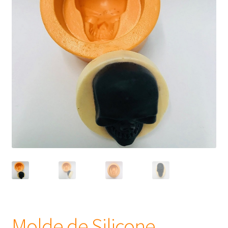
Frascos
Extratos
Matéria Prima
Corante, Pigmento e Óxido
Manteiga
Óleos
Insumos para Vela
Molde de Silicone