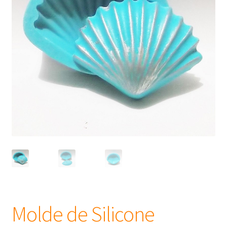
Frascos
Extratos
Matéria Prima
Corante, Pigmento e Óxido
Manteiga
Óleos
Insumos para Vela
Molde de Silicone