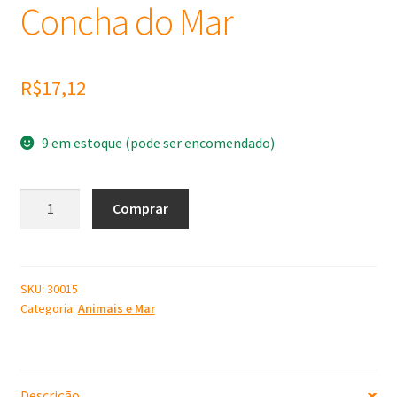
Concha do Mar
R$
17,12
9 em estoque (pode ser encomendado)
Molde
Comprar
de
Silicone
Concha
do
SKU:
30015
Categoria:
Animais e Mar
Mar
quantidade
Descrição