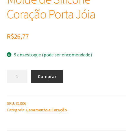
Coração Porta Jóia
R$
26,77
9 em estoque (pode ser encomendado)
Molde
Comprar
de
Silicone
Coração
Porta
SKU:
31006
Categoria:
Casamento e Coração
Jóia
quantidade