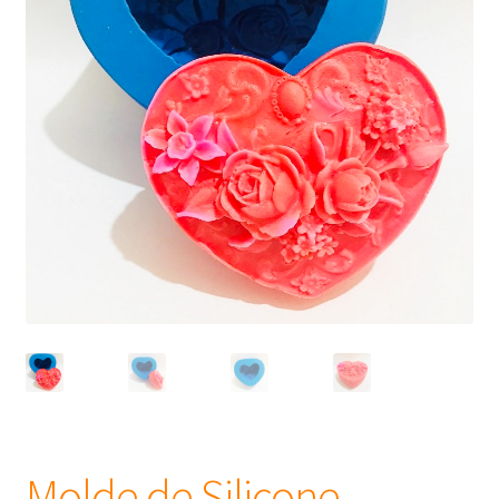
Frascos
Extratos
Matéria Prima
Corante, Pigmento e Óxido
Manteiga
Óleos
Insumos para Vela
Molde de Silicone