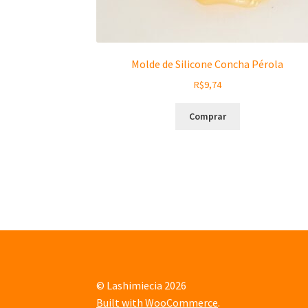
Molde de Silicone Concha Pérola
R$
9,74
Comprar
© Lashimiecia 2026
Built with WooCommerce
.