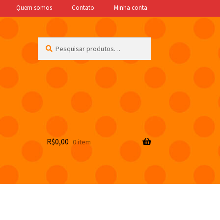
Quem somos
Contato
Minha conta
Pesquisar
Pesquisar
por:
R$
0,00
0 item