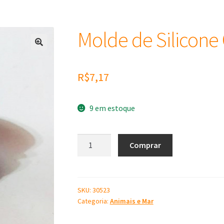
Molde de Silicone 
R$
7,17
9 em estoque
Molde
Comprar
de
Silicone
Coruja
Mini
SKU:
30523
Categoria:
Animais e Mar
quantidade