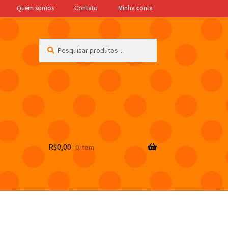
Quem somos
Contato
Minha conta
Pesquisar
Pesquisar
por:
R$
0,00
0 item