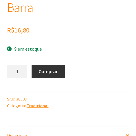
Barra
R$
16,80
9 em estoque
Molde
Comprar
de
Silicone
Espiral
Barra
SKU:
30508
Categoria:
Tradicional
quantidade
Descrição