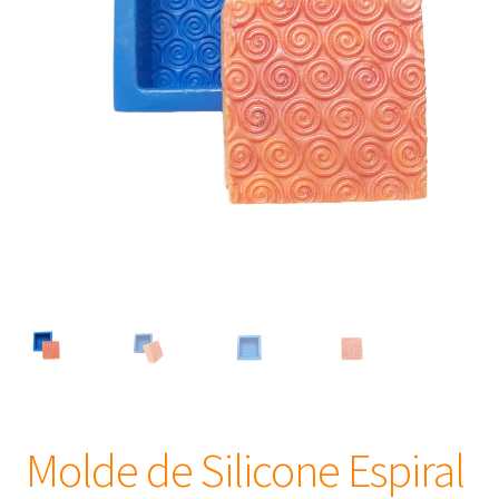
Frascos
Extratos
Matéria Prima
Corante, Pigmento e Óxido
Manteiga
Óleos
Insumos para Vela
Molde de Silicone Espiral