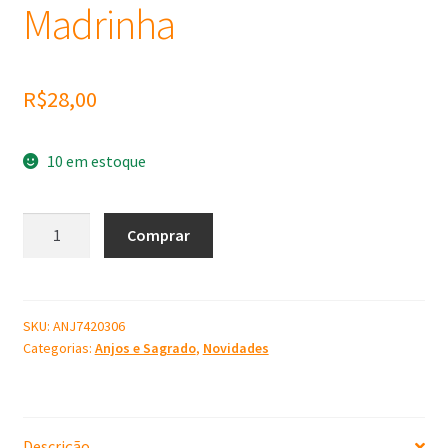
Madrinha
R$
28,00
10 em estoque
Molde
Comprar
de
Silicone
Fada
Madrinha
SKU:
ANJ7420306
Categorias:
Anjos e Sagrado
,
Novidades
quantidade
Descrição