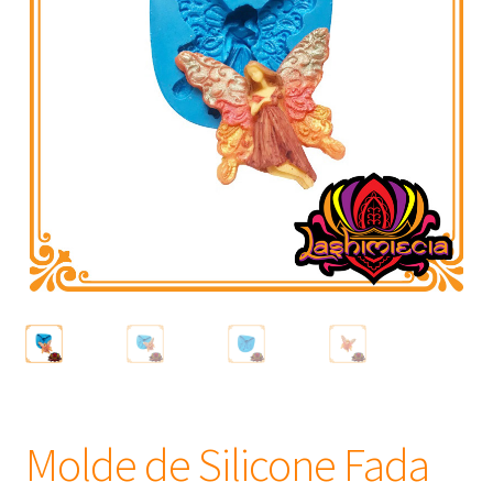
Frascos
Extratos
Matéria Prima
Corante, Pigmento e Óxido
Manteiga
Óleos
Insumos para Vela
Molde de Silicone Fada