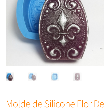
Frascos
Extratos
Matéria Prima
Corante, Pigmento e Óxido
Manteiga
Óleos
Insumos para Vela
Molde de Silicone Flor De