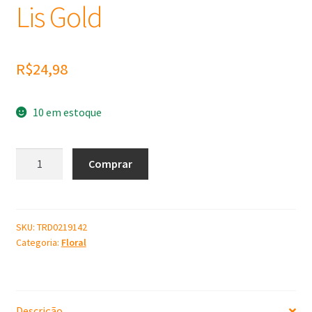
Lis Gold
R$
24,98
10 em estoque
Molde
Comprar
de
Silicone
Flor
De
SKU:
TRD0219142
Categoria:
Floral
Lis
Gold
quantidade
Descrição