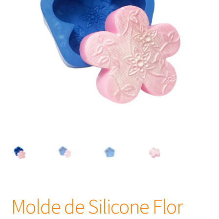
Frascos
Extratos
Matéria Prima
Corante, Pigmento e Óxido
Manteiga
Óleos
Insumos para Vela
Molde de Silicone Flor