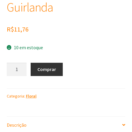
Guirlanda
R$
11,76
10 em estoque
Molde
Comprar
de
Silicone
Flor
Guirlanda
Categoria:
Floral
quantidade
Descrição