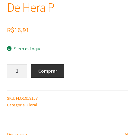
De Hera P
R$
16,91
9 em estoque
Molde
Comprar
de
Silicone
Folha
De
SKU:
FLO1919157
Categoria:
Floral
Hera
P
quantidade
Descrição