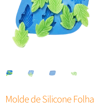
Frascos
Extratos
Matéria Prima
Corante, Pigmento e Óxido
Manteiga
Óleos
Insumos para Vela
Molde de Silicone Folha