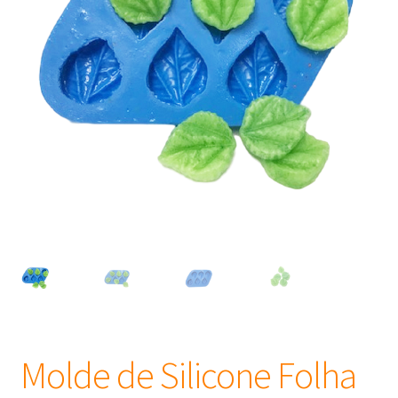
Frascos
Extratos
Matéria Prima
Corante, Pigmento e Óxido
Manteiga
Óleos
Insumos para Vela
Molde de Silicone Folha