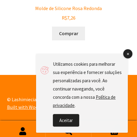
Molde de Silicone Rosa Redonda
R$
7,26
Comprar
Utilizamos cookies para melhorar
sua experiência e fornecer soluções
personalizadas para você. Ao
continuar navegando, você
concorda com a nossa
Política de
© Lashimiecia 2026
privacidade
.
Built with WooCommerce
.
Aceitar
0
Pesquisar
Pesquisar