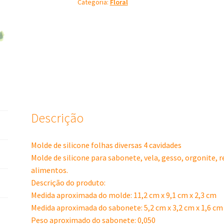
Categoria:
Floral
4
Cavidades
quantidade
Descrição
Molde de silicone folhas diversas 4 cavidades
Molde de silicone para sabonete, vela, gesso, orgonite, 
alimentos.
Descrição do produto:
Medida aproximada do molde: 11,2 cm x 9,1 cm x 2,3 cm
Medida aproximada do sabonete: 5,2 cm x 3,2 cm x 1,6 cm
Peso aproximado do sabonete: 0,050