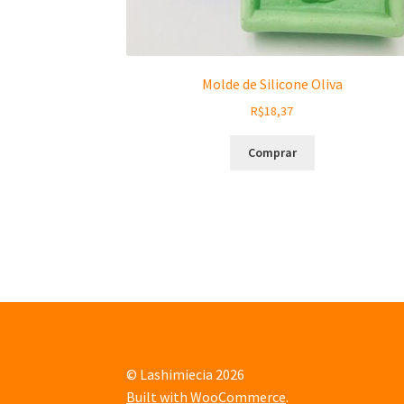
Molde de Silicone Oliva
R$
18,37
Comprar
© Lashimiecia 2026
Built with WooCommerce
.