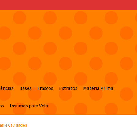
sências
Bases
Frascos
Extratos
Matéria Prima
os
Insumos para Vela
sas 4 Cavidades