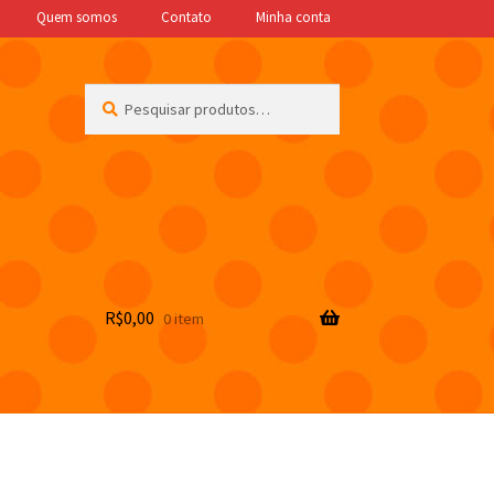
Quem somos
Contato
Minha conta
Pesquisar
Pesquisar
por:
R$
0,00
0 item