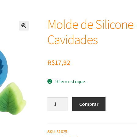
Molde de Silicone 
Cavidades
R$
17,92
10 em estoque
Molde
Comprar
de
Silicone
Folhas
Diversas
SKU:
31025