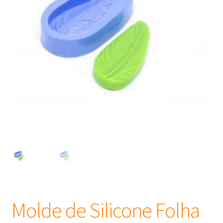
Frascos
Extratos
Matéria Prima
Corante, Pigmento e Óxido
Manteiga
Óleos
Insumos para Vela
Molde de Silicone Folha