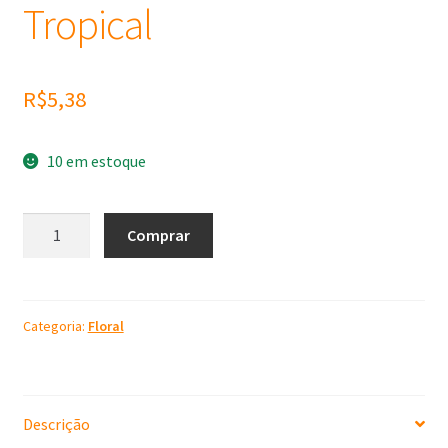
Tropical
R$
5,38
10 em estoque
Molde
Comprar
de
Silicone
Folha
Tropical
Categoria:
Floral
quantidade
Descrição