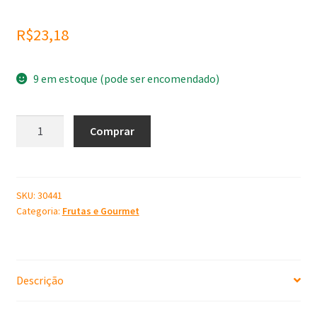
R$
23,18
9 em estoque (pode ser encomendado)
Molde
Comprar
de
Silicone
Goiaba
quantidade
SKU:
30441
Categoria:
Frutas e Gourmet
Descrição