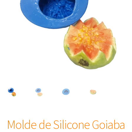
Frascos
Extratos
Matéria Prima
Corante, Pigmento e Óxido
Manteiga
Óleos
Insumos para Vela
Molde de Silicone Goiaba