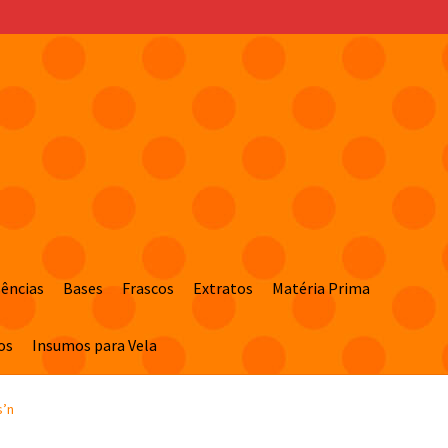
sências
Bases
Frascos
Extratos
Matéria Prima
os
Insumos para Vela
s’n