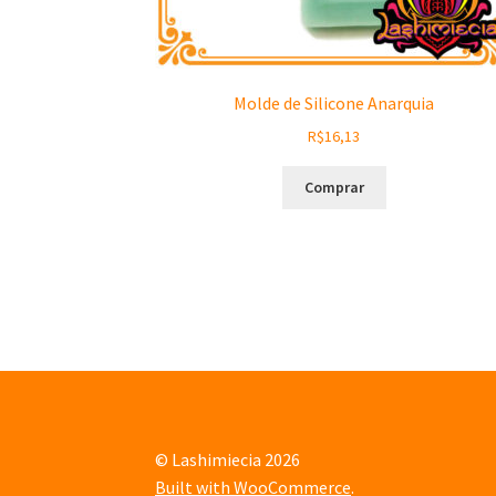
Molde de Silicone Anarquia
R$
16,13
Comprar
© Lashimiecia 2026
Built with WooCommerce
.