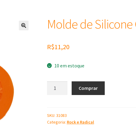
Molde de Silicone
R$
11,20
10 em estoque
Molde
Comprar
de
Silicone
Guns'n
quantidade
SKU:
31083
Categoria:
Rock e Radical