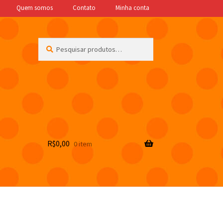
Quem somos
Contato
Minha conta
Pesquisar
Pesquisar
por:
R$
0,00
0 item