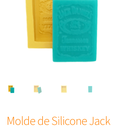
Frascos
Extratos
Matéria Prima
Corante, Pigmento e Óxido
Manteiga
Óleos
Insumos para Vela
Molde de Silicone Jack