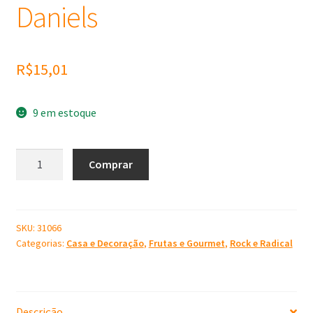
Daniels
R$
15,01
9 em estoque
Molde
Comprar
de
Silicone
Jack
Daniels
SKU:
31066
Categorias:
Casa e Decoração
,
Frutas e Gourmet
,
Rock e Radical
quantidade
Descrição