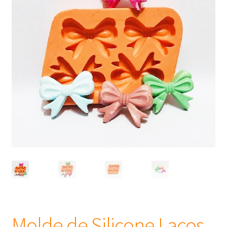
Frascos
Extratos
Matéria Prima
Corante, Pigmento e Óxido
Manteiga
Óleos
Insumos para Vela
Molde de Silicone Laços