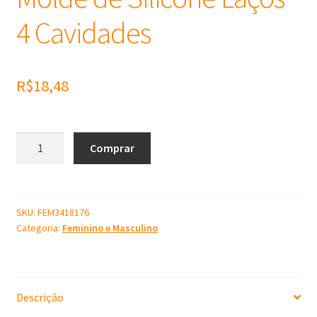
4 Cavidades
R$
18,48
Molde
Comprar
de
Silicone
Laços
4
SKU:
FEM3418176
Categoria:
Feminino e Masculino
Cavidades
quantidade
Descrição