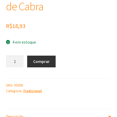
de Cabra
R$
18,93
4 em estoque
Molde
Comprar
de
Silicone
Leite
de
SKU:
30258
Categoria:
Tradicional
Cabra
quantidade
Descrição