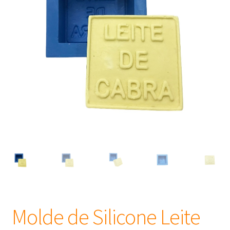
Frascos
Extratos
Matéria Prima
Corante, Pigmento e Óxido
Manteiga
Óleos
Insumos para Vela
Molde de Silicone Leite