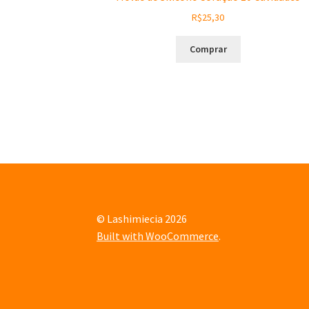
R$
25,30
Comprar
© Lashimiecia 2026
Built with WooCommerce
.