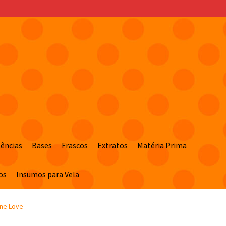
sências
Bases
Frascos
Extratos
Matéria Prima
os
Insumos para Vela
one Love