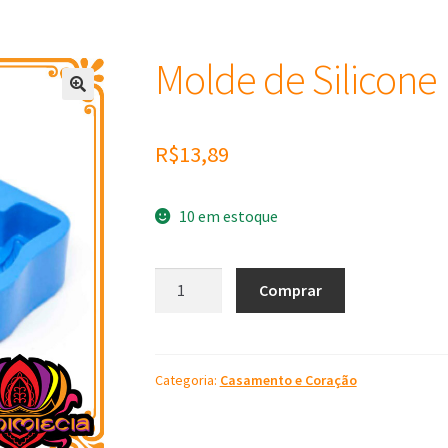
Molde de Silicone
R$
13,89
10 em estoque
Molde
Comprar
de
Silicone
Love
quantidade
Categoria:
Casamento e Coração