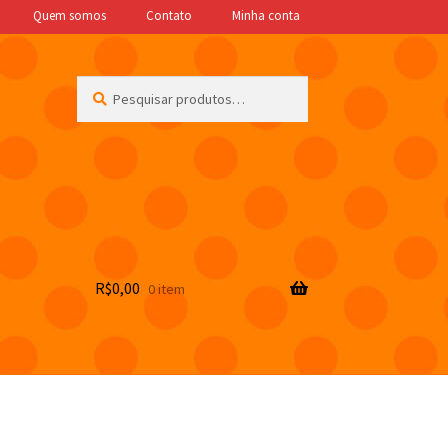
Quem somos
Contato
Minha conta
Pesquisar
Pesquisar
por:
R$
0,00
0 item