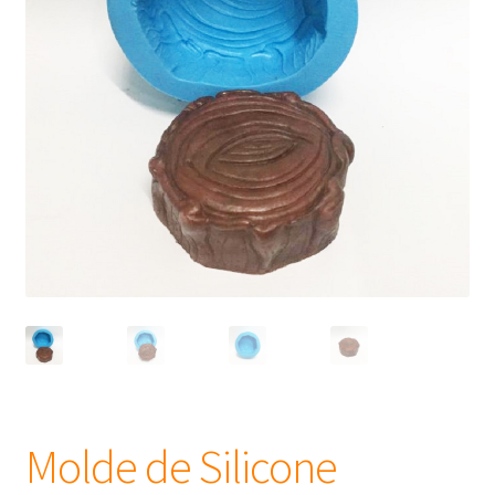
Frascos
Extratos
Matéria Prima
Corante, Pigmento e Óxido
Manteiga
Óleos
Insumos para Vela
Molde de Silicone