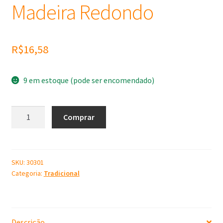
Madeira Redondo
R$
16,58
9 em estoque (pode ser encomendado)
Molde
Comprar
de
Silicone
Madeira
Redondo
SKU:
30301
Categoria:
Tradicional
quantidade
Descrição