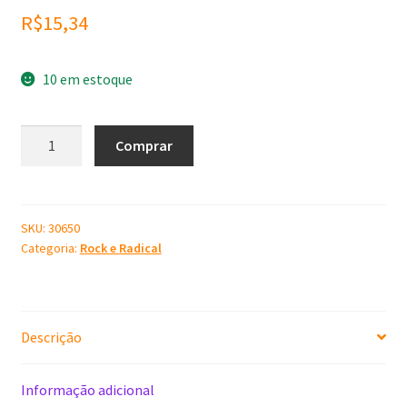
R$
15,34
10 em estoque
Molde
Comprar
de
Silicone
Metallica
quantidade
SKU:
30650
Categoria:
Rock e Radical
Descrição
Informação adicional