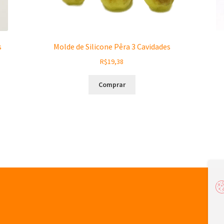
s
Molde de Silicone Pêra 3 Cavidades
R$
19,38
Comprar