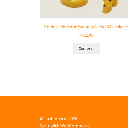
Molde de Silicone Banana Cacho 3 Cavidade
R$
22,05
Comprar
© Lashimiecia 2026
Built with WooCommerce
.