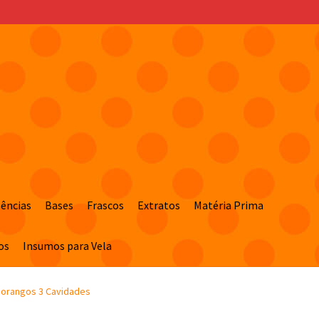
sências
Bases
Frascos
Extratos
Matéria Prima
os
Insumos para Vela
Morangos 3 Cavidades