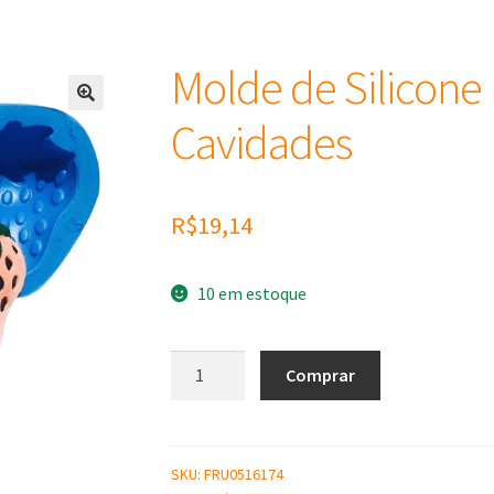
Molde de Silicone
Cavidades
R$
19,14
10 em estoque
Molde
Comprar
de
Silicone
Morangos
3
SKU:
FRU0516174