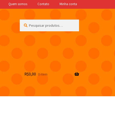
Quem somos
Contato
Minha conta
Pesquisar
Pesquisar
por:
R$
0,00
0 item